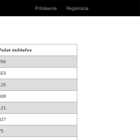
Prihlásenie
Registrácia
Počet riešiteľov
256
553
125
408
121
327
75