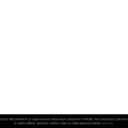
Súťaž Máš problém?! je organizovaná občianskym združením STROM. Viac informácii o združení
a našich ďalších aktivitách môžete nájsť na našej webovej stránke
strom.sk
.